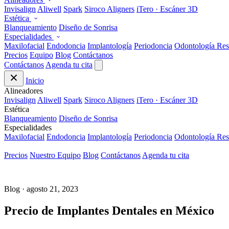
Invisalign
Aliwell
Spark
Siroco Aligners
iTero · Escáner 3D
Estética
Blanqueamiento
Diseño de Sonrisa
Especialidades
Maxilofacial
Endodoncia
Implantología
Periodoncia
Odontología Res
Precios
Equipo
Blog
Contáctanos
Contáctanos
Agenda tu cita
Inicio
Alineadores
Invisalign
Aliwell
Spark
Siroco Aligners
iTero · Escáner 3D
Estética
Blanqueamiento
Diseño de Sonrisa
Especialidades
Maxilofacial
Endodoncia
Implantología
Periodoncia
Odontología Res
Precios
Nuestro Equipo
Blog
Contáctanos
Agenda tu cita
Blog · agosto 21, 2023
Precio de Implantes Dentales en México